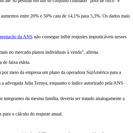
om até 30 pessoas em um só conjunto chamado “pool de risco” e
om aumentos entre 20% e 50% caiu de 14,1% para 5,3%. Os dados mais
mentação da ANS
não consegue inibir reajustes impraticáveis nesses
 mais no mercado planos individuais à venda”, afirma.
de faixa etária.
am por meio da empresa um plano da operadora SulAmérica para a
a a advogada Julia Teruya, enquanto o índice autorizado pela ANS
e integrantes da mesma família, deveria ser tratado analogamente a
 para o cálculo do reajuste anual.