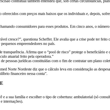
escisão contratual também entendeu que, sob certas circunstâncias, pla
oferecidos com preços mais baixos que os individuais e, depois, sofrem
 chamando consumidores para esses produtos. Em cinco anos, o número
el cresce?”, questiona Scheffer. Ele avalia que a crise pode ter feito
e pequenos empreendedores no país.
e transparência. Afirma que o “pool de risco” protege o beneficiário e 
lculo atuarial feito pela operadora.”
de pessoas jurídicas constituídas com o fim de contratar um plano colet
 Norte Nordeste diz que o cálculo leva em consideração as despesas e r
líbrio financeiro nessa conta”.
DE
 e a sua família e escolher o tipo de cobertura: ambulatorial (só consu
 e internações).