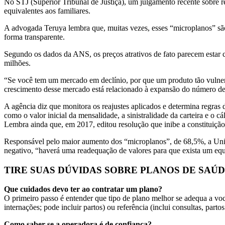
No STJ (Superior Tribunal de Justiça), um julgamento recente sobre r
equivalentes aos familiares.
A advogada Teruya lembra que, muitas vezes, esses “microplanos” são 
forma transparente.
Segundo os dados da ANS, os preços atrativos de fato parecem estar
milhões.
“Se você tem um mercado em declínio, por que um produto tão vulneráv
crescimento desse mercado está relacionado à expansão do número d
A agência diz que monitora os reajustes aplicados e determina regras d
como o valor inicial da mensalidade, a sinistralidade da carteira e o cá
Lembra ainda que, em 2017, editou resolução que inibe a constituição 
Responsável pelo maior aumento dos “microplanos”, de 68,5%, a Unimed
negativo, “haverá uma readequação de valores para que exista um equi
TIRE SUAS DÚVIDAS SOBRE PLANOS DE SAÚ
Que cuidados devo ter ao contratar um plano?
O primeiro passo é entender que tipo de plano melhor se adequa a você
internações; pode incluir partos) ou referência (inclui consultas, partos
Como saber se a operadora é de confiança?