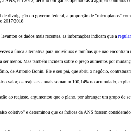
a ANS, em 2012, decidiu obrigar as operadoras a agrupar contratos c
ial de divulgação do governo federal, a proporção de “microplanos” c
do 2017/2018.
 levantou os dados mais recentes, as informações indicam que a
regula
vezes a única alternativa para indivíduos e famílias que não encontram
ria ser menor. Mas também incidem sobre o preço aumentos por mudança 
nio, de Antonio Bonin. Ele e seu pai, que abriu o negócio, contratar
ir o valor, os reajustes anuais somaram 100,14% no acumulado, explic
ação ao reajuste, argumentou que o plano, por abranger um grupo de set
falso coletivo” e determinou que os índices da ANS fossem considerados