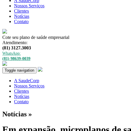
A SaúdeCorp
Nossos Serviços
Clientes
Notícias
Contato
Cote seu plano de saúde empresarial
Clique Aqui
Atendimento:
(81) 3127.3003
WhatsApp:
(81) 98639-0039
Toggle navigation
A SaudeCorp
Nossos Serviços
Clientes
Notícias
Contato
Notícias »
Em expansão, microplanos de sa