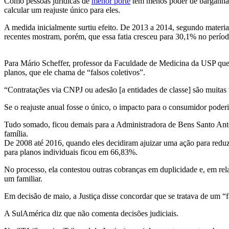
Como pessoas jurídicas de
menor porte
têm menos poder de barganha, 
calcular um reajuste único para eles.
A medida inicialmente surtiu efeito. De 2013 a 2014, segundo mater
recentes mostram, porém, que essa fatia cresceu para 30,1% no perío
Para Mário Scheffer, professor da Faculdade de Medicina da USP que
planos, que ele chama de “falsos coletivos”.
“Contratações via CNPJ ou adesão [a entidades de classe] são muitas 
Se o reajuste anual fosse o único, o impacto para o consumidor pode
Tudo somado, ficou demais para a Administradora de Bens Santo Antô
família.
De 2008 até 2016, quando eles decidiram ajuizar uma ação para reduz
para planos individuais ficou em 66,83%.
No processo, ela contestou outras cobranças em duplicidade e, em rel
um familiar.
Em decisão de maio, a Justiça disse concordar que se tratava de um “
A SulAmérica diz que não comenta decisões judiciais.