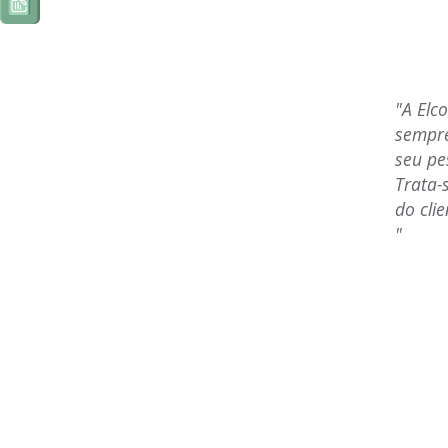
"A Elcoma é cliente da SaúdeCo
sempre pudemos contar com a efi
seu pessoal.
Trata-se de uma empresa séria q
do cliente.
"