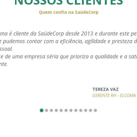
Quem confia na SaúdeCorp
rp desde 2013 e durante este período
"O modelo de negó
ciência, agilidade e presteza de todo
compor as soluçõe
pessoas que enten
ue prioriza a qualidade e a satisfação
atendimento prest
extremamente enga
THELMA 
ANALISTA
TEREZA VAZ
GERENTE RH - ELCOMA