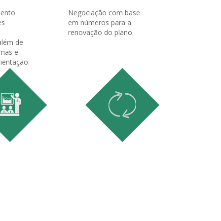
ento
Negociação com base
és
em números para a
renovação do plano.
 além de
rnas e
rientação.