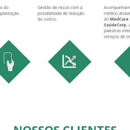
as do
Gestão de riscos com a
Acompanham
mplantação
possibilidade de redução
médico atrav
de custos.
do
MedCare
SaúdeCorp
,
palestras inte
serviços de o
NOSSOS CLIENTES